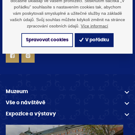
Jsme zde pro vás, ať už máte dotazy o expozicích
dočasně ukládají ve vašem prohlížeči. Stisknutím tlačítka „V
nebo potřebujete další informace.
pořádku“ souhlasíte s nastavením cookies tak, abychom
vám poskytovali smysluplné a užitečné služby na základě
vašich údajů. Svůj souhlas můžete kdykoli změnit na stránce
info@muzeumbroumovska.cz
zpracování osobních údajů.
Více informací
+420 491 522 185
Spravovat cookies
V pořádku
út-ne: 8.30 - 16.30 hod
Muzeum
Vše o návštěvě
Expozice a výstavy