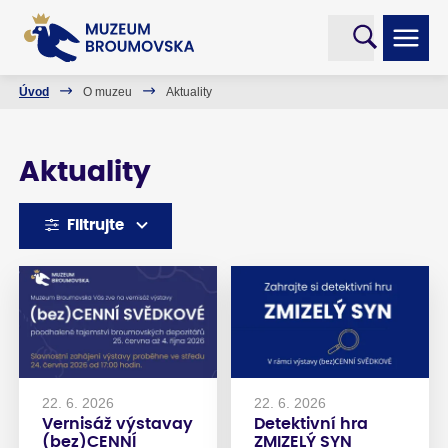
Úvod
O muzeu
Aktuality
Aktuality
Filtrujte
22. 6. 2026
22. 6. 2026
Vernisáž výstavay
Detektivní hra
(bez)CENNÍ
ZMIZELÝ SYN