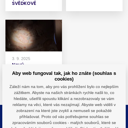
SVĚDKOVÉ
3. 9. 2025
Nový
audioprůvodce
Aby web fungoval tak, jak ho znáte (souhlas s
stálou expozicí
cookies)
Záleží nám na tom, aby pro vás prohlížení bylo co nejlepším
zážitkem. Abyste na našich stránkách rychle našli to, co
hledáte, ušetřili spoustu klikání a nezobrazovaly se vám
reklamy na věci, které vás nezajímají. Abyste web viděli v
zobrazení na které jste zvyklí a nemuseli se pokaždé
přihlašovat. Proto od vás potřebujeme souhlas se
Kontaktujte nás pro více informací
zpracováním souborů cookies - malých souborů, které se