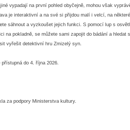
 jiné vypadají na první pohled obyčejně, mohou však vypráv
ava je interaktivní a na své si přijdou malí i velcí, na někter
e sáhnout a vyzkoušet jejich funkci. S pomocí lup s osvět
ici na pokladně, se můžete sami zapojit do bádání a hledat s
it vyřešit detektivní hru Zmizelý syn.
přístupná do 4. října 2026.
la za podpory Ministerstva kultury.