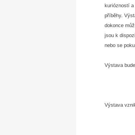
kuriózností a
příběhy. Výst
dokonce můžet
jsou k dispoz
nebo se pokus
Výstava bude 
Výstava vznik