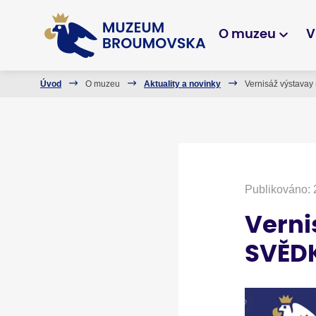
O muzeu
V
Úvod
O muzeu
Aktuality a novinky
Vernisáž výstav
Publikováno: 
Verni
SVĚD