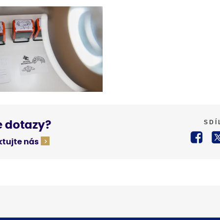
SDÍ
 dotazy?
tujte nás