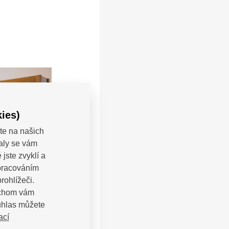
ies)
te na našich
valy se vám
jste zvyklí a
zpracováním
rohlížeči.
bychom vám
uhlas můžete
ací