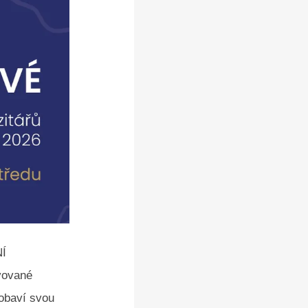
NÍ
vované
pobaví svou