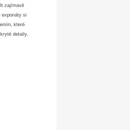
ět zajímavé
é exponáty si
lením, které
kryté detaily,