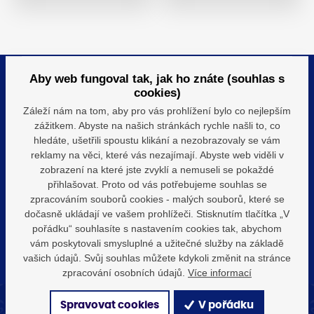
Aby web fungoval tak, jak ho znáte (souhlas s
Kontaktujte nás pro více informací
cookies)
Záleží nám na tom, aby pro vás prohlížení bylo co nejlepším
Jsme zde pro vás, ať už máte dotazy o expozicích
zážitkem. Abyste na našich stránkách rychle našli to, co
nebo potřebujete další informace.
hledáte, ušetřili spoustu klikání a nezobrazovaly se vám
reklamy na věci, které vás nezajímají. Abyste web viděli v
info@muzeumbroumovska.cz
zobrazení na které jste zvyklí a nemuseli se pokaždé
přihlašovat. Proto od vás potřebujeme souhlas se
+420 491 522 185
zpracováním souborů cookies - malých souborů, které se
út-ne: 8.30 - 16.30 hod
dočasně ukládají ve vašem prohlížeči. Stisknutím tlačítka „V
pořádku“ souhlasíte s nastavením cookies tak, abychom
vám poskytovali smysluplné a užitečné služby na základě
vašich údajů. Svůj souhlas můžete kdykoli změnit na stránce
zpracování osobních údajů.
Více informací
Spravovat cookies
V pořádku