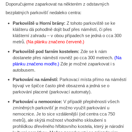
Doporučujeme zaparkovat na některém z odstavných
bezplatných parkovišť nedaleko centra:
Parkoviště u Horní brány:
Z tohoto parkoviště se ke
klášteru dá pohodlně dojít buď přes náměstí, či přes
klášterní zahradu – v obou případech se jedná o cca 300
metrů.
(Na plánku značeno červeně.)
Parkoviště pod farním kostelem:
Zde se k nám
dostanete přes náměstí rovněž po cca 300 metrech.
(Na
plánku značeno modře.)
Zde je možné zaparkovat i s
autobusem.
Parkování na náměstí:
Parkovací místa přímo na náměstí
bývají ve špičce často plně obsazená a jedná se o
parkování placené (parkovací automaty).
Parkování u nemocnice:
V případě přeplněnosti všech
zmíněných parkovišť je možno využít parkování u
nemocnice. Je to sice vzdálenější (od centra cca 750
metrů), ale skýtá možnost vhodného skloubení s
prohlídkou dřevěného hřbitovního kostela, který je národní