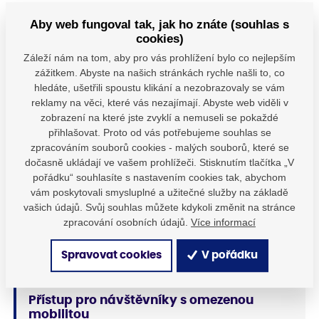
autobusové i vlakové nádraží se nachází dole pod městem ve
Aby web fungoval tak, jak ho znáte (souhlas s
vzdálenosti cca 800 metrů od centra. Při cestě autobusem je
cookies)
výhodnější vystoupit:
Záleží nám na tom, aby pro vás prohlížení bylo co nejlepším
zážitkem. Abyste na našich stránkách rychle našli to, co
Na první zastávce „Městský úřad“:
Do centra cca 500
hledáte, ušetřili spoustu klikání a nezobrazovaly se vám
metrů.
reklamy na věci, které vás nezajímají. Abyste web viděli v
zobrazení na které jste zvyklí a nemuseli se pokaždé
Na druhé zastávce „u Hotelu Veba“:
Taktéž cca 500
přihlašovat. Proto od vás potřebujeme souhlas se
metrů, pokud si přejete zahájit návštěvu občerstvením.
zpracováním souborů cookies - malých souborů, které se
dočasně ukládají ve vašem prohlížeči. Stisknutím tlačítka „V
Pokud přijedete na kole
pořádku“ souhlasíte s nastavením cookies tak, abychom
vám poskytovali smysluplné a užitečné služby na základě
K dispozici je
cyklodům
s úschovnou, sociálním zázemím a
vašich údajů. Svůj souhlas můžete kdykoli změnit na stránce
informačním kioskem. Cyklodům se nachází při parkovišti u
zpracování osobních údajů.
Více informací
Horní brány, v sousedství Schrollova parku a klášterní
zahrady. Do muzea je to z něj „coby kamenem dohodil“.
Spravovat cookies
V pořádku
Přístup pro návštěvníky s omezenou
mobilitou