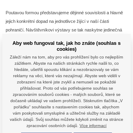
Poutavou formou představujeme dějinné souvislosti a hlavně
jejich konkrétní dopad na jednotlivce žijící v naší části
pohraničí. Návštěvníkovi výstavy se tak naskytne jedinečná
příležitost seznámit se prostřednictvím výstavy se
Aby web fungoval tak, jak ho znáte (souhlas s
skutečnostmi, které nepochybně náš region výrazně ovlivňují
cookies)
do současnosti. Součástí instalace jsou návštěvnicky
Záleží nám na tom, aby pro vás prohlížení bylo co nejlepším
zážitkem. Abyste na našich stránkách rychle našli to, co
atraktivní exponáty (z velké části z našich sbírek a ze sbírek
hledáte, ušetřili spoustu klikání a nezobrazovaly se vám
krajanského muzea
HeimatkreisBraunau ve Forchheimu
) i
reklamy na věci, které vás nezajímají. Abyste web viděli v
zajímavě zpracované
vzpomínky pamětníků
.
zobrazení na které jste zvyklí a nemuseli se pokaždé
přihlašovat. Proto od vás potřebujeme souhlas se
zpracováním souborů cookies - malých souborů, které se
Více o časech velkých změn se dopátráte od
5. června do 5.
dočasně ukládají ve vašem prohlížeči. Stisknutím tlačítka „V
října 2025
právě v broumovském muzeu.
pořádku“ souhlasíte s nastavením cookies tak, abychom
vám poskytovali smysluplné a užitečné služby na základě
vašich údajů. Svůj souhlas můžete kdykoli změnit na stránce
Máte dotazy?
zpracování osobních údajů.
Více informací