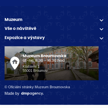
Muzeum
Vše o návštěvě
Expozice a výstavy
Muzeum Broumovska
út-ne: 8.30 - 16.30 hod
Klášterní 1
55001 Broumov
© Oficiální stránky Muzeum Broumovska
Made by