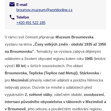
E-mail
broumov.muzeum@worldonline.cz
Telefon
+420 491 522 185
V rámci své činnosti připravuje
Muzeum Broumovska
výstavu na téma
„Časy velkých změn - období 1935 až 1950
na Broumovsku“
. Tematicky se výstava zabývá dějinnými
událostmi a životem obyvatel regionu kolem roku
1945
(letošní
výročí
80 let
) v širších souvislostech. Pro oblast
Broumovska, Teplicka (Teplice nad Metují), Stárkovska
i
pro
Meziměstí
přinesly válečné události a porážka Německa
nebývalý posun. Dozvíte se mnohé o událostech před
vypuknutím
2. světové války
, válečném období,
osvobození
,
internaci původního obyvatelstva v táborech v Meziměstí a
v Broumově
, jeho odsunu a poválečném osidlování regionu.