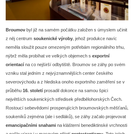
Broumov
byl již na samém počátku založen s úmyslem učinit
z něj centrum
soukenické výroby
, jehož produkce navíc
neměla sloužit pouze omezeným potřebám regionálního trhu,
nýbrž měla probíhat ve velkých objemech s
exportní
orientací
na co nejširší odbytiště. Broumov se záhy po svém
vzniku stal jedním z nejvýznamnějších center českého
severovýchodu a z hlediska onoho exportního zaměření se v
průběhu
16. století
prosadil dokonce na samou špici
největších soukenických středisek předbělohorských Čech.
Rostoucí sebevědomí prosperujících broumovských měšťanů,
soukeníků zejména (ale i sedláků), se záhy začalo projevovat
emancipačními snahami
na klášterní benediktinské vrchnosti
a našlo výraz i v masovém přijetí
protestantismu
. Toto jejich