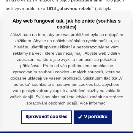
úsilí vyvrcholilo roku
1618 „ohavnou rebelií“
(jak byla
klášterem zpětně nazvána) a zavdalo tak jednu z příčin k
Aby web fungoval tak, jak ho znáte (souhlas s
vypuknutí
stavovského povstání
, známé pražské
cookies)
defenestraci, což pak vyústilo v pustošivou
třicetiletou válku
.
Záleží nám na tom, aby pro vás prohlížení bylo co nejlepším
zážitkem. Abyste na našich stránkách rychle našli to, co
Její následky pro soukeníky znamenaly ohromné
finanční
hledáte, ušetřili spoustu klikání a nezobrazovaly se vám
ztráty
, přičemž někdejší prosperity se jim už nikdy poté
reklamy na věci, které vás nezajímají. Abyste web viděli v
zobrazení na které jste zvyklí a nemuseli se pokaždé
nepodařilo znovu dosáhnout.
přihlašovat. Proto od vás potřebujeme souhlas se
zpracováním souborů cookies - malých souborů, které se
dočasně ukládají ve vašem prohlížeči. Stisknutím tlačítka „V
Máte dotazy?
pořádku“ souhlasíte s nastavením cookies tak, abychom
Kontaktujte nás
vám poskytovali smysluplné a užitečné služby na základě
vašich údajů. Svůj souhlas můžete kdykoli změnit na stránce
SDÍLEJTE:
zpracování osobních údajů.
Více informací
Spravovat cookies
V pořádku