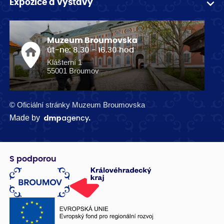
Expozice a výstavy
Muzeum Broumovska
út-ne: 8.30 - 16.30 hod
Klášterní 1
55001 Broumov
© Oficiální stránky Muzeum Broumovska
Made by
S podporou