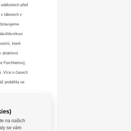
 událostech před
 v táborech v
edstavujeme
 Návštěvníkovi
ostmi, které
 atraktivní
ve Forchheimu),
ů. Více o časech
áž proběhla ve
ies)
výstavních
te na našich
valy se vám