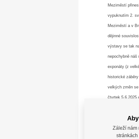
Meziměstí přines
vypuknutím 2. sv
Meziměstí a v Br
dějinné souvislos
výstavy se tak n
nepochybně náš r
exponáty (z velk
historické záběr
velkých změn s
čtvrtek 5.6.2025
Aby
Výstava byla pod
Záleží nám 
projektů.
stránkách 