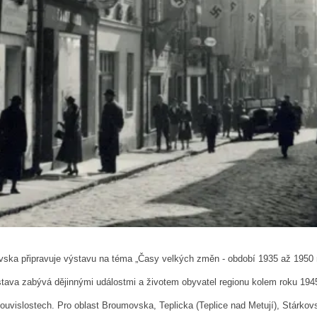
ka připravuje výstavu na téma „Časy velkých změn - období 1935 až 1950
tava zabývá dějinnými událostmi a životem obyvatel regionu kolem roku 1945
 souvislostech. Pro oblast Broumovska, Teplicka (Teplice nad Metují), Stárkov