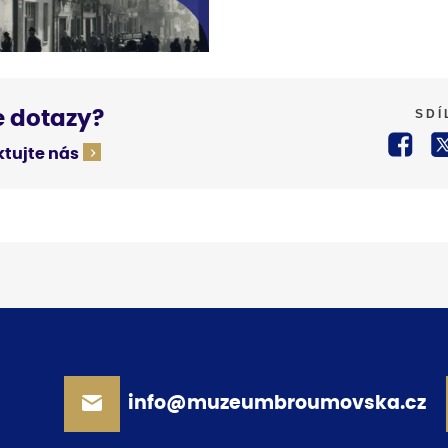
SDÍ
 dotazy?
tujte nás
info@muzeumbroumovska.cz