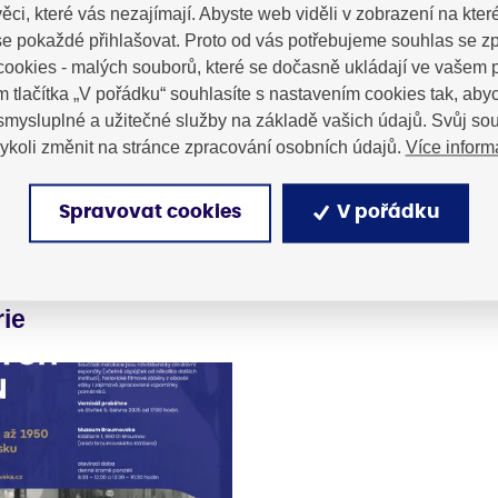
ěci, které vás nezajímají. Abyste web viděli v zobrazení na které 
e pokaždé přihlašovat. Proto od vás potřebujeme souhlas se 
ookies - malých souborů, které se dočasně ukládají ve vašem p
m tlačítka „V pořádku“ souhlasíte s nastavením cookies tak, a
 smysluplné a užitečné služby na základě vašich údajů. Svůj so
Více inform
ykoli změnit na stránce zpracování osobních údajů.
Spravovat cookies
V pořádku
rie