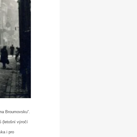
 na Broumovsku“.
 (letošní výročí
ska i pro