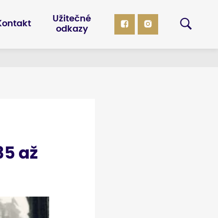
Užitečné
Kontakt
odkazy
35 až