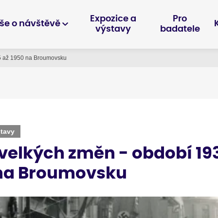
Expozice a
Pro
še o návštěvě
výstavy
badatele
5 až 1950 na Broumovsku
stavy
velkých změn - období 19
 na Broumovsku