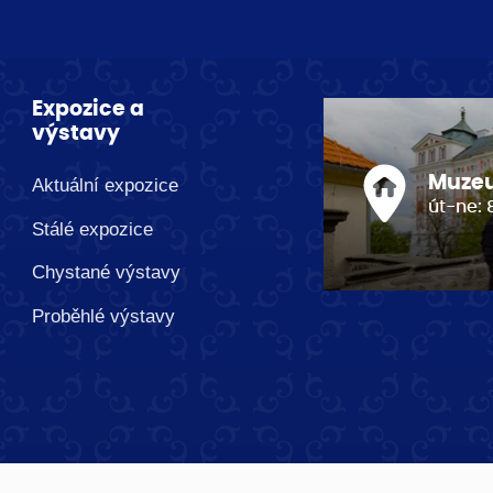
Expozice a
výstavy
Muze
Aktuální expozice
út-ne: 
Stálé expozice
Chystané výstavy
Proběhlé výstavy