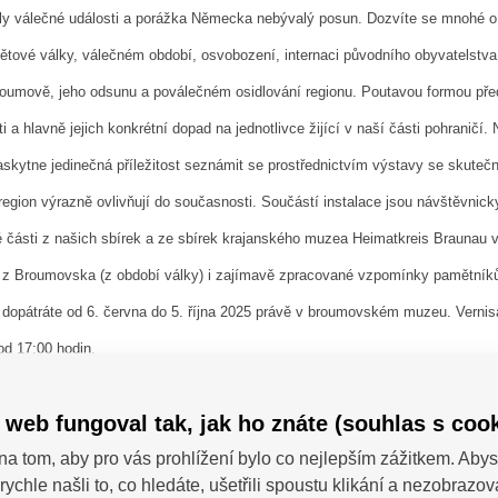
ly válečné události a porážka Německa nebývalý posun. Dozvíte se mnohé o
ětové války, válečném období, osvobození, internaci původního obyvatelstva
oumově, jeho odsunu a poválečném osidlování regionu. Poutavou formou př
ti a hlavně jejich konkrétní dopad na jednotlivce žijící v naší části pohraničí.
askytne jedinečná příležitost seznámit se prostřednictvím výstavy se skutečn
egion výrazně ovlivňují do současnosti. Součástí instalace jsou návštěvnicky
é části z našich sbírek a ze sbírek krajanského muzea Heimatkreis Braunau 
y z Broumovska (z období války) i zajímavě zpracované vzpomínky pamětník
e
dopátráte
od 6. června do 5. října 2025 právě v broumovském muzeu. Vernis
 od 17:00 hodin.
 web fungoval tak, jak ho znáte (souhlas s cook
pořena z dotace Ministerstva kultury ČR z programu Podpora expozičních a 
na tom, aby pro vás prohlížení bylo co nejlepším zážitkem. Abys
rychle našli to, co hledáte, ušetřili spoustu klikání a nezobrazo