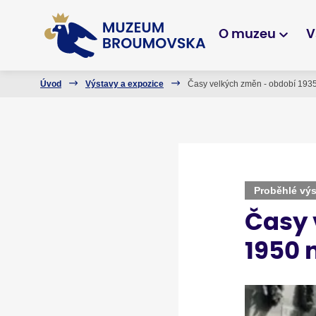
O muzeu
V
Úvod
Výstavy a expozice
Časy velkých změn - období 193
Proběhlé vý
Časy 
1950