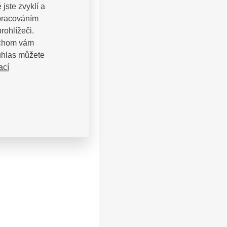
jste zvyklí a
zpracováním
rohlížeči.
bychom vám
uhlas můžete
ací