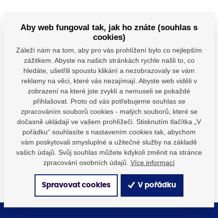
Vernisáž proběhne 24. června v 17 hodin, výstava bude
Aby web fungoval tak, jak ho znáte (souhlas s
přístupná až do 4. října.
cookies)
Záleží nám na tom, aby pro vás prohlížení bylo co nejlepším
zážitkem. Abyste na našich stránkách rychle našli to, co
hledáte, ušetřili spoustu klikání a nezobrazovaly se vám
reklamy na věci, které vás nezajímají. Abyste web viděli v
Výstava vznikla za podpory Ministerstva kultury
zobrazení na které jste zvyklí a nemuseli se pokaždé
přihlašovat. Proto od vás potřebujeme souhlas se
zpracováním souborů cookies - malých souborů, které se
Máte dotazy?
dočasně ukládají ve vašem prohlížeči. Stisknutím tlačítka „V
Kontaktujte nás
pořádku“ souhlasíte s nastavením cookies tak, abychom
vám poskytovali smysluplné a užitečné služby na základě
SDÍLEJTE:
vašich údajů. Svůj souhlas můžete kdykoli změnit na stránce
zpracování osobních údajů.
Více informací
Spravovat cookies
V pořádku